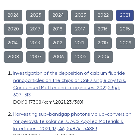
2026
2025
2024
2023
2022
2021
2020
2019
2018
2017
2016
2015
2014
2013
2012
2011
2010
2009
2008
2007
2006
2005
2004
Investigation of the deposition of calcium fluoride
nanoparticles on the chips of CaF2 single crystals.
Condensed Matter and Interphases. 2021;23(4):
607–613
DOI:10.17308/kcmf.2021.23/3681
Harvesting sub-bandgap photons via up-conversion
for perovskite solar cells. ACS Applied Materials &
Interfaces. 2021, 13, 46, 54874–54883