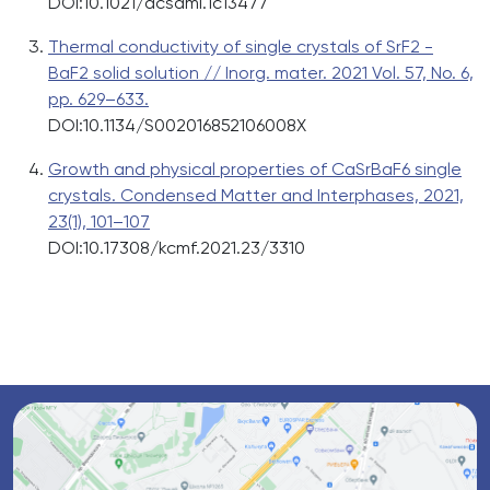
DOI:10.1021/acsami.1c13477
Thermal conductivity of single crystals of SrF2 -
BaF2 solid solution // Inorg. mater. 2021 Vol. 57, No. 6,
pp. 629–633.
DOI:10.1134/S002016852106008X
Growth and physical properties of CaSrBaF6 single
crystals. Condensed Matter and Interphases, 2021,
23(1), 101–107
DOI:10.17308/kcmf.2021.23/3310