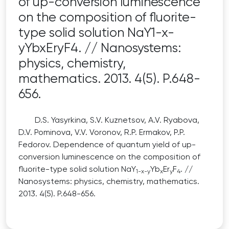
of up-conversion luminescence
on the composition of fluorite-
type solid solution NaY1-x-
yYbxEryF4. // Nanosystems:
physics, chemistry,
mathematics. 2013. 4(5). P.648-
656.
D.S. Yasyrkina, S.V. Kuznetsov, A.V. Ryabova,
D.V. Pominova, V.V. Voronov, R.P. Ermakov, P.P.
Fedorov. Dependence of quantum yield of up-
conversion luminescence on the composition of
fluorite-type solid solution NaY
Yb
Er
F
. //
1-x-y
x
y
4
Nanosystems: physics, chemistry, mathematics.
2013. 4(5). P.648-656.