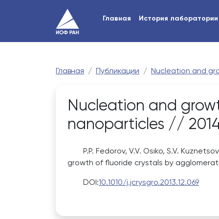
Главная
История лаборатории
Главная
Публикации
Nucleation and gro
Nucleation and growth
nanoparticles // 2014.
P.P. Fedorov, V.V. Osiko, S.V. Kuznetso
growth of fluoride crystals by agglomerati
DOI:
10.1010/j.jcrysgro.2013.12.069