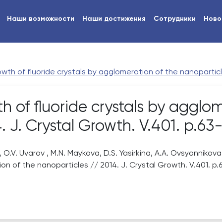
Наши возможности
Наши достижения
Сотрудники
Ново
wth of fluoride crystals by agglomeration of the nanoparticle
 of fluoride crystals by agglom
 J. Crystal Growth. V.401. p.63
v, O.V. Uvarov , M.N. Maykova, D.S. Yasirkina, A.A. Ovsyannikova
on of the nanoparticles // 2014. J. Crystal Growth. V.401. p.