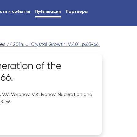
сти и события
Публикации
Партнеры
s // 2014. J. Crystal Growth. V.401. p.63-66.
eration of the
-66.
, V.V. Voronov, V.K. Ivanov. Nucleation and
63-66.