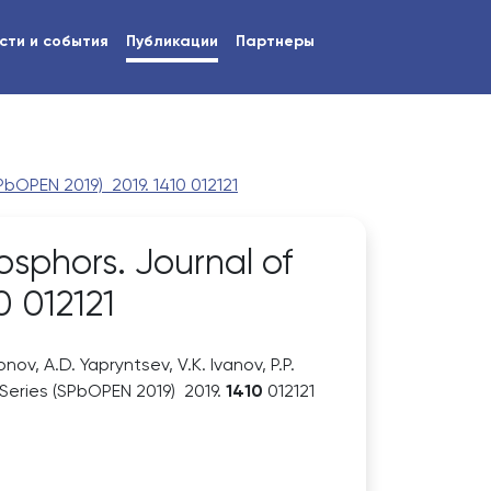
сти и события
Публикации
Партнеры
bOPEN 2019) 2019. 1410 012121
sphors. Journal of
0 012121
nov, A.D. Yapryntsev, V.K. Ivanov, P.P.
 Series (SPbOPEN 2019) 2019.
1410
012121