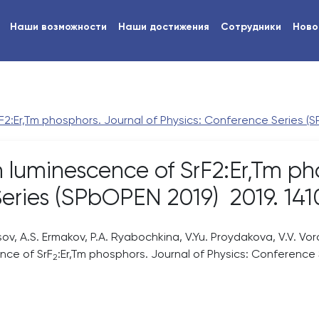
Наши возможности
Наши достижения
Сотрудники
Ново
:Er,Tm phosphors. Journal of Physics: Conference Series (SP
 luminescence of SrF2:Er,Tm pho
eries (SPbOPEN 2019) 2019. 141
sov, A.S. Ermakov, P.A. Ryabochkina, V.Yu. Proydakova, V.V. Voro
nce of SrF
:Er,Tm phosphors. Journal of Physics: Conference
2