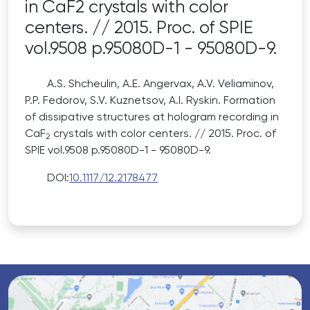
in CaF2 crystals with color
centers. // 2015. Proc. of SPIE
vol.9508 p.95080D-1 - 95080D-9.
A.S. Shcheulin, A.E. Angervax, A.V. Veliaminov,
P.P. Fedorov, S.V. Kuznetsov, A.I. Ryskin. Formation
of dissipative structures at hologram recording in
CaF
crystals with color centers. // 2015. Proc. of
2
SPIE vol.9508 p.95080D-1 - 95080D-9.
DOI:
10.1117/12.2178477