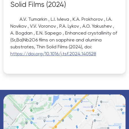
Solid Films (2024)
A.V. Tumarkin , L.I. Ivleva , K.A. Prokhorov , I.A.
Novikov , V.V. Voronov , P.A. Lykov , A.O. Yakushev ,
A. Bogdan , E.N. Sapego , Enhanced crystallinity of
(Sr,Ba)Nb2O6 films on sapphire and alumina
substrates, Thin Solid Films (2024), doi:
https://doi.org/10.1016/j.tsf.2024.140528